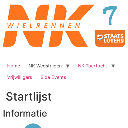
Ga
naar
de
inhoud
Home
NK Wedstrijden
NK Toertocht
Vrijwilligers
Side Events
Startlijst
Informatie