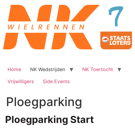
Ga
naar
de
inhoud
Home
NK Wedstrijden
NK Toertocht
Vrijwilligers
Side Events
Ploegparking
Ploegparking Start