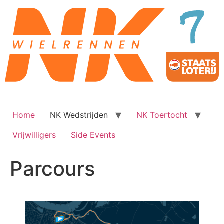
Ga
naar
de
inhoud
Home
NK Wedstrijden
NK Toertocht
Vrijwilligers
Side Events
Parcours