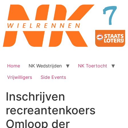
Ga
naar
de
inhoud
Home
NK Wedstrijden
NK Toertocht
Vrijwilligers
Side Events
Inschrijven
recreantenkoers
Omloop der