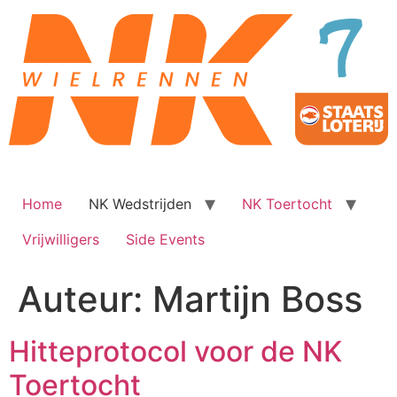
Ga
naar
de
inhoud
Home
NK Wedstrijden
NK Toertocht
Vrijwilligers
Side Events
Auteur:
Martijn Boss
Hitteprotocol voor de NK
Toertocht