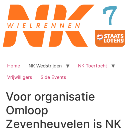
Ga
naar
de
inhoud
Home
NK Wedstrijden
NK Toertocht
Vrijwilligers
Side Events
Voor organisatie
Omloop
Zevenheuvelen is NK