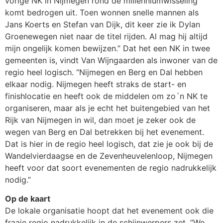
vorige NK in Nijmegen rond de millenniumwisseling
komt bedrogen uit. Toen wonnen snelle mannen als
Jans Koerts en Stefan van Dijk, dit keer zie ik Dylan
Groenewegen niet naar de titel rijden. Al mag hij altijd
mijn ongelijk komen bewijzen.” Dat het een NK in twee
gemeenten is, vindt Van Wijngaarden als inwoner van de
regio heel logisch. “Nijmegen en Berg en Dal hebben
elkaar nodig. Nijmegen heeft straks de start- en
finishlocatie en heeft ook de middelen om zo´n NK te
organiseren, maar als je echt het buitengebied van het
Rijk van Nijmegen in wil, dan moet je zeker ook de
wegen van Berg en Dal betrekken bij het evenement.
Dat is hier in de regio heel logisch, dat zie je ook bij de
Wandelvierdaagse en de Zevenheuvelenloop, Nijmegen
heeft voor dat soort evenementen de regio nadrukkelijk
nodig.”
Op de kaart
De lokale organisatie hoopt dat het evenement ook die
fraaie regio nadrukkelijk in de schijnwerpers zet. “We