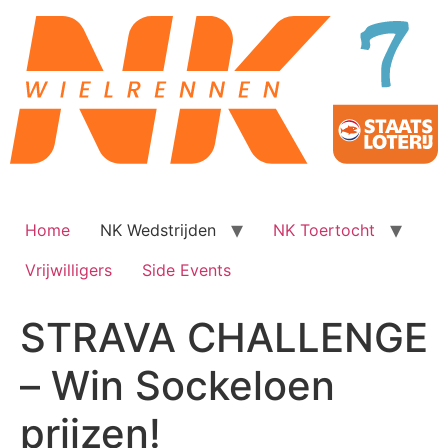
Ga
naar
de
inhoud
Home
NK Wedstrijden
NK Toertocht
Vrijwilligers
Side Events
STRAVA CHALLENGE
– Win Sockeloen
prijzen!