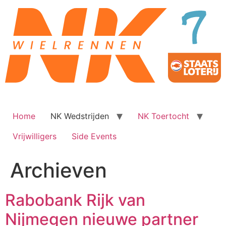
Ga
naar
de
inhoud
Home
NK Wedstrijden
NK Toertocht
Vrijwilligers
Side Events
Archieven
Rabobank Rijk van
Nijmegen nieuwe partner