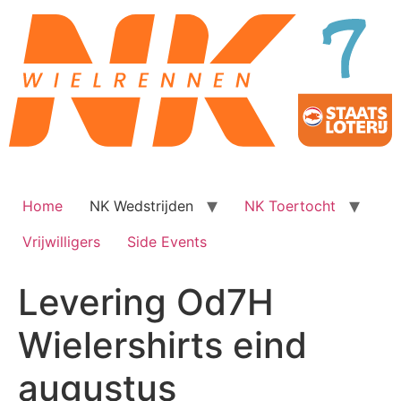
Ga
naar
de
inhoud
Home
NK Wedstrijden
NK Toertocht
Vrijwilligers
Side Events
Levering Od7H
Wielershirts eind
augustus