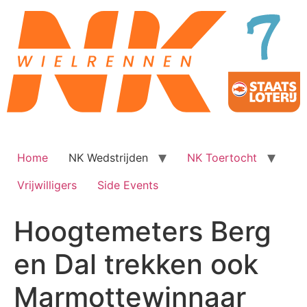
Ga
naar
de
inhoud
Home
NK Wedstrijden
NK Toertocht
Vrijwilligers
Side Events
Hoogtemeters Berg
en Dal trekken ook
Marmottewinnaar