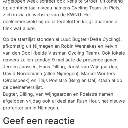
Afgelopen week schreef ook Rens te Stroet, uitkomend
op continentaal niveau namens Cycling Team Jo Piels,
zich in via de website van de KWNU. Het
deelnemersveld bij de elite/beloften krijgt daarmee al
flink wat allure.
Op de startlijst stonden al Luuc Bugter (Delta Cycling),
afkomstig uit Nijmegen en Robin Wennekes en Kelvin
van den Dool (beide Vlasman Cycling Team). Ook lokale
renners zullen zondag 9 mei acte de presence geven:
Jeroen Janssen, Hans Dilling, Joost van Wijngaarden,
David Nordemann (allen Nijmegen), Marcel Wouters
(Groesbeek) en Thijs Poelstra (Berg en Dal) staan al op
de deelnemerslijst.
Bugter, Dilling, Van Wijngaarden en Poelstra namen
afgelopen vrijdag ook al deel aan Rush Hour, het nieuwe
profcriterium in Nijmegen.
Geef een reactie