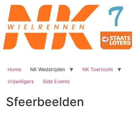
Ga
naar
de
inhoud
Home
NK Wedstrijden
NK Toertocht
Vrijwilligers
Side Events
Sfeerbeelden