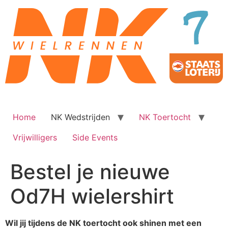
Ga
naar
de
inhoud
Home
NK Wedstrijden
NK Toertocht
Vrijwilligers
Side Events
Bestel je nieuwe
Od7H wielershirt
Wil jij tijdens de NK toertocht ook shinen met een